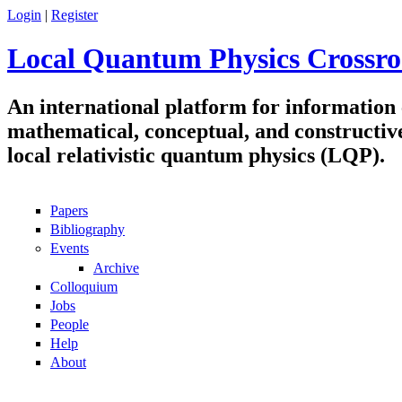
Skip to main content
Login
|
Register
Local Quantum Physics Crossro
An international platform for information
mathematical, conceptual, and constructiv
local relativistic quantum physics (LQP).
Papers
Navigation
Bibliography
Events
Archive
Colloquium
Jobs
People
Help
About